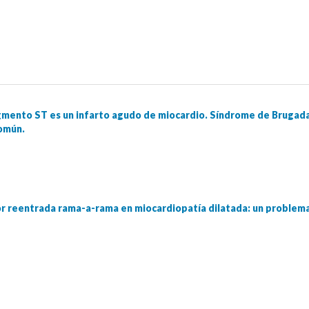
gmento ST es un infarto agudo de miocardio. Síndrome de Brugada 
omún.
por reentrada rama-a-rama en miocardiopatía dilatada: un problem