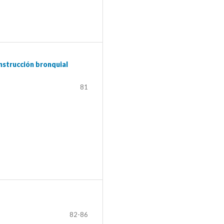
nstrucción bronquial
81
82-86