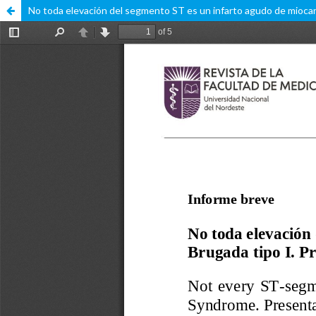
No toda elevación del segmento ST es un infarto agudo de miocar