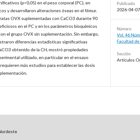
icativos (p<0,05) en el peso corporal (PC), en
Publicado
2026-04-07
os y desarrollaron alteraciones óseas en el fémur.
as ratas OVX suplementadas con CaCO3 durante 90
ficiosos en el PC y en los parámetros bioquímicos
Número
con el grupo OVX sin suplementación. Sin embargo,
Vol. 46 Núm.
Facultad de
raron diferencias estadísticas significativas
 CaCO3 obtenido de la CH, mostró propiedades
Sección
erimental utilizado, en particular en el ensayo
Articulos O
 requieren más estudios para establecer las dosis
uplementación.
 Nordeste