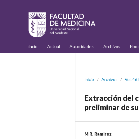
incio
Actual
Autoridades
Archivos
Ebo
Inicio
/
Archivos
/
Vol. 46
Extracción del c
preliminar de s
M R. Ramirez