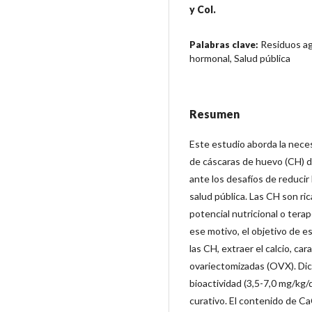
y Col.
Residuos ag
Palabras clave:
hormonal, Salud pública
Resumen
Este estudio aborda la neces
de cáscaras de huevo (CH) de
ante los desafíos de reducir
salud pública. Las CH son ri
potencial nutricional o tera
ese motivo, el objetivo de e
las CH, extraer el calcio, car
ovariectomizadas (OVX). Dich
bioactividad (3,5-7,0 mg/kg/
curativo. El contenido de C